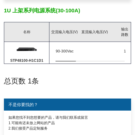
1U 上架系列电源系统(30-100A)
输出功率
输出
名称
交流输入电压(V)
直流输入电压(V)
(W)
(W)
路数
90-300Vac
1
主输出
STP48100-H1C1D1
(V)
(A)
总页数 1条
输出路数
不是你要找的？
工作温度
-40℃~75℃
如果您找不到您想要的产品，请与我们联系或留言
1.可能有还未放上网站的产品
2.我们接受产品定制服务