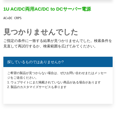
1U AC/DC両用AC/DC to DCサーバー電源
AC+DC CRPS
出力電力
(W)
(W)
見つかりませんでした
ご指定の条件に一致する結果が見つかりませんでした。検索条件を
見直して再試行するか、検索範囲を広げてみてください。
メイン出力
(V)
(A)
探しているものではありませんか?
出力チャネル
ご希望の製品が見つからない場合は、ぜひお問い合わせまたはメッセー
ジをご送信ください。
1. ウェブサイトにまだ掲載されていない商品がある場合があります
2. 製品のカスタマイズサービスも承ります
動作温度